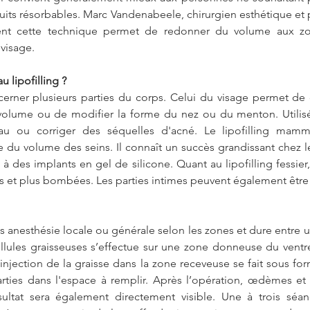
uits résorbables. Marc Vandenabeele, chirurgien esthétique et 
nt cette technique permet de redonner du volume aux zo
 visage.
u lipofilling ?
ncerner plusieurs parties du corps. Celui du visage permet de 
volume ou de modifier la forme du nez ou du menton. Utilis
au ou corriger des séquelles d'acné. Le lipofilling mamm
du volume des seins. Il connaît un succès grandissant chez l
à des implants en gel de silicone. Quant au lipofilling fessier, 
s et plus bombées. Les parties intimes peuvent également être 
ous anesthésie locale ou générale selon les zones et dure entre 
llules graisseuses s’effectue sur une zone donneuse du ventr
njection de la graisse dans la zone receveuse se fait sous for
arties dans l'espace à remplir. Après l’opération, œdèmes et
ésultat sera également directement visible. Une à trois séan