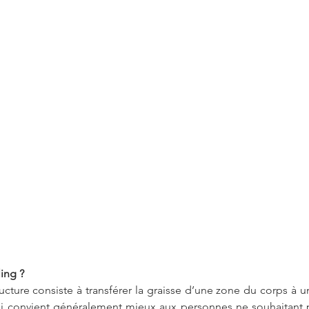
ling ?
ructure consiste à transférer la graisse d’une zone du corps à un
i convient généralement mieux aux personnes ne souhaitant pa