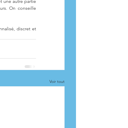
 une autre partie 
urs. On conseille 
alisé, discret et 
Voir tout