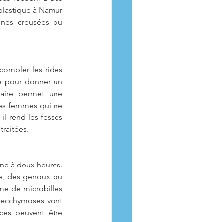
plastique à Namur 
nes creusées ou 
combler les rides 
é pour donner un 
aire permet une 
es femmes qui ne 
il rend les fesses 
traitées.
une à deux heures. 
e, des genoux ou 
me de microbilles 
 ecchymoses vont 
ces peuvent être 