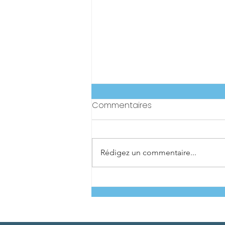
Commentaires
Rédigez un commentaire...
Rajeunissement du visage :
quand choisir les injections
plutôt que la chirurgie
esthétique ?